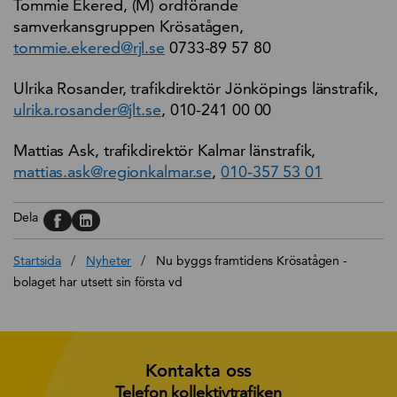
Tommie Ekered, (M) ordförande
samverkansgruppen Krösatågen,
tommie.ekered@rjl.se
0733-89 57 80
Ulrika Rosander, trafikdirektör Jönköpings länstrafik,
ulrika.rosander@jlt.se
, 010-241 00 00
Mattias Ask, trafikdirektör Kalmar länstrafik,
mattias.ask@regionkalmar.se
,
010-357 53 01
Dela på, Facebook
Dela på, Linkedin
Dela
Startsida
/
Nyheter
/
Nu byggs framtidens Krösatågen -
bolaget har utsett sin första vd
Kontakta oss
Telefon kollektivtrafiken