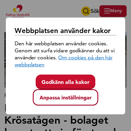
Sök
Meny
Sök på region Kalmar län
Webbplatsen använder kakor
Den här webbplatsen använder cookies.
Genom att surfa vidare godkänner du att vi
använder cookies.
Om cookies på den här
webbplatsen
Godkänn alla kakor
Pressmeddelande 2026-07-08
Anpassa inställningar
Nu byggs framtidens
Krösatågen - bolaget