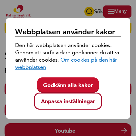
Sök
Meny
Sök på region Kalmar län
HITTA PÅ SIDAN
Webbplatsen använder kakor
Den här webbplatsen använder cookies.
Sociala medier
Genom att surfa vidare godkänner du att vi
använder cookies.
Om cookies på den här
webbplatsen
Följ och nå oss på våra sociala medier.
Godkänn alla kakor
Facebook
Anpassa inställningar
Instagram
Youtube