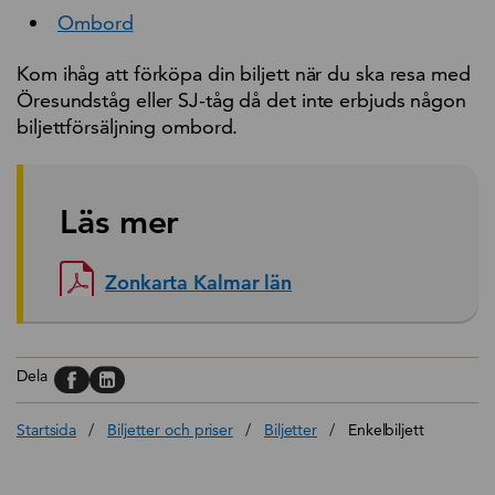
Ombord
Kom ihåg att förköpa din biljett när du ska resa med
Öresundståg eller SJ-tåg då det inte erbjuds någon
biljettförsäljning ombord.
Läs mer
Zonkarta Kalmar län
Dela på, Facebook
Dela på, Linkedin
Dela
Startsida
/
Biljetter och priser
/
Biljetter
/
Enkelbiljett