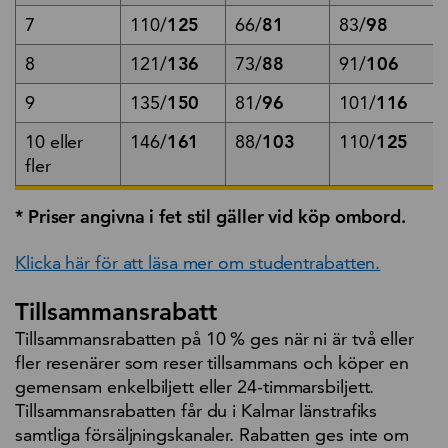
7
110/
125
66/
81
83/
98
8
121/
136
73/
88
91/
106
9
135/
150
81/
96
101/
116
10 eller
146/
161
88/
103
110/
125
fler
* Priser angivna i fet stil gäller vid köp ombord.
Klicka här för att läsa mer om studentrabatten.
Tillsammansrabatt
Tillsammansrabatten på 10 % ges när ni är två eller
fler resenärer som reser tillsammans och köper en
gemensam enkelbiljett eller 24-timmarsbiljett.
Tillsammansrabatten får du i Kalmar länstrafiks
samtliga försäljningskanaler. Rabatten ges inte om