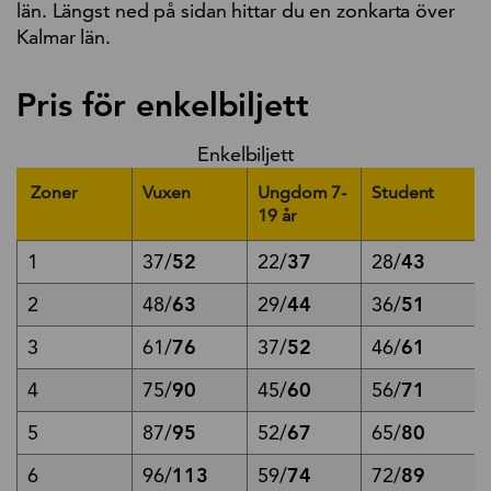
län. Längst ned på sidan hittar du en zonkarta över
Kalmar län.
Pris för enkelbiljett
Enkelbiljett
Zoner
Vuxen
Ungdom 7-
Student
19 år
1
37/
52
22/
37
28/
43
2
48/
63
29/
44
36/
51
3
61/
76
37/
52
46/
61
4
75/
90
45/
60
56/
71
5
87/
95
52/
67
65/
80
6
96/
113
59/
74
72/
89