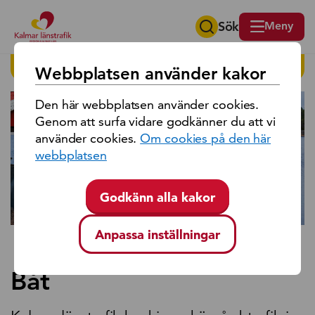
Sök
Meny
Sök på region Kalmar län
HITTA PÅ SIDAN
Webbplatsen använder kakor
Den här webbplatsen använder cookies.
Genom att surfa vidare godkänner du att vi
använder cookies.
Om cookies på den här
webbplatsen
Godkänn alla kakor
Anpassa inställningar
Båt